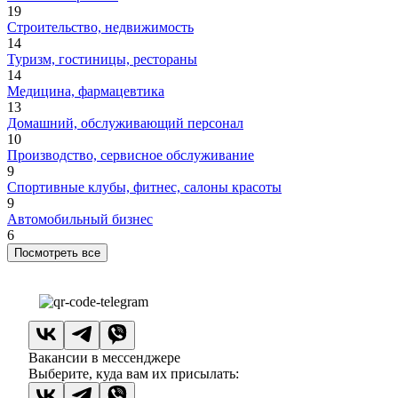
19
Строительство, недвижимость
14
Туризм, гостиницы, рестораны
14
Медицина, фармацевтика
13
Домашний, обслуживающий персонал
10
Производство, сервисное обслуживание
9
Спортивные клубы, фитнес, салоны красоты
9
Автомобильный бизнес
6
Посмотреть все
Вакансии в мессенджере
Выберите, куда вам их присылать: