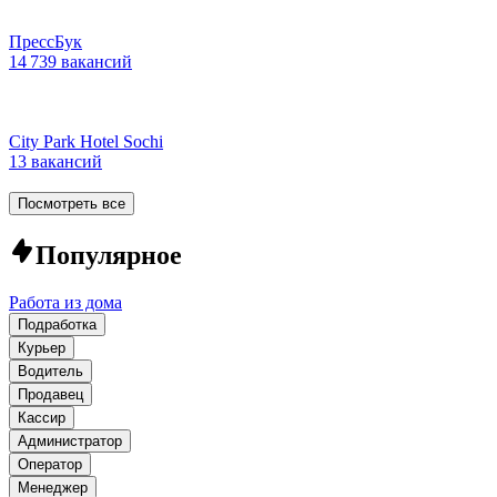
ПрессБук
14 739 вакансий
City Park Hotel Sochi
13 вакансий
Посмотреть все
Популярное
Работа из дома
Подработка
Курьер
Водитель
Продавец
Кассир
Администратор
Оператор
Менеджер