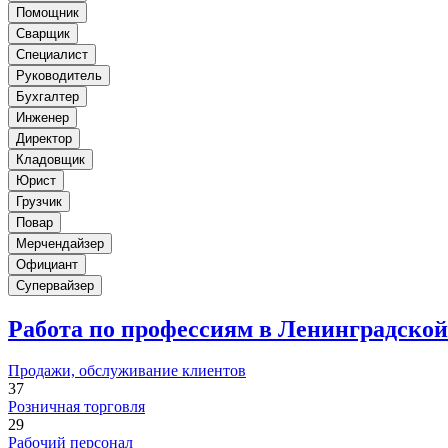
Помощник
Сварщик
Специалист
Руководитель
Бухгалтер
Инженер
Директор
Кладовщик
Юрист
Грузчик
Повар
Мерчендайзер
Официант
Супервайзер
Работа по профессиям в Ленинградской
Продажи, обслуживание клиентов
37
Розничная торговля
29
Рабочий персонал