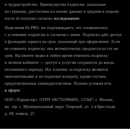
тратите много времени на поиск и вручную поднимаете
и трудоустройства. Преимущества подписки, указанные
резюме
на странице, рассчитаны на основе данных в среднем в неделю
после её покупки согласно
хотите сравнить себя с конкурентами и оценить шансы
исследованию
Подключая hh PRO, вы подтверждаете, что ознакомились
с условиями подписки и согласны с ними. Подписка даёт доступ
к функциям сервиса на срок, указанный при оформлении. Если
не отменить подписку, она автоматически продлится на тот же
срок. Вы имеете право в любое время отменить подписку
в личном кабинете — доступ к услугам сохранится до конца
оплаченного периода. Все платежи за подписку являются
окончательными и не подлежат возврату, кроме случаев,
предусмотренных законодательством. Полные условия есть
в оферте
ООО «Хэдхантер», ОГРН 1067761906805, 125047, г. Москва,
вн. тер. г. Муниципальный округ Тверской, ул. 2-я Брестская,
д. 48, помещ. 25