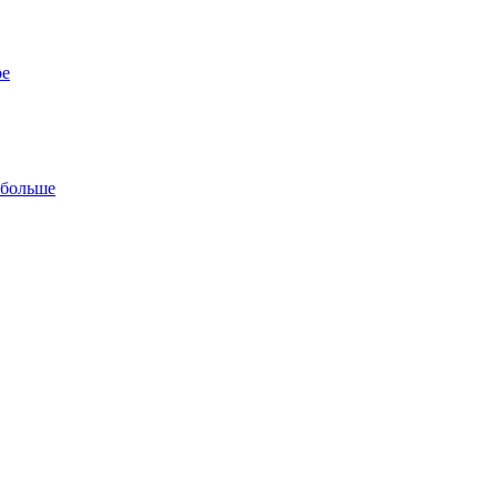
ре
 больше