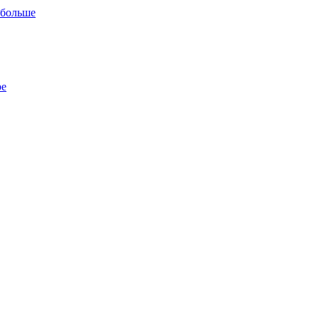
 больше
ре