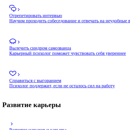
Отрепетировать интервью
Научим проходить собеседование и отвечать на неудобные
Вылечить синдром самозванца
Карьерный психолог поможет чувствовать себя увереннее
Справиться с выгоранием
Психолог поддержит, если не осталось сил на работу
Развитие карьеры
Развитие навыков и карьеры